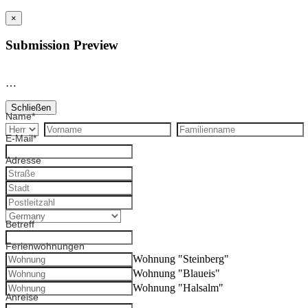
×
Submission Preview
…
Schließen
Name
*
E-Mail
*
Adresse
Betreff
Ferienwohnungen
Wohnung "Steinberg"
Wohnung "Blaueis"
Wohnung "Halsalm"
Anreise